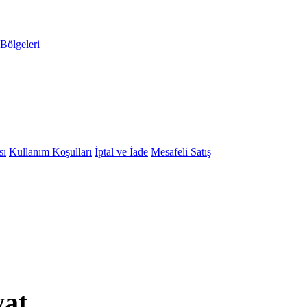
Bölgeleri
sı
Kullanım Koşulları
İptal ve İade
Mesafeli Satış
yat