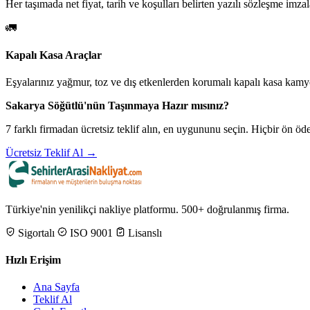
Her taşımada net fiyat, tarih ve koşulları belirten yazılı sözleşme imzal
🚛
Kapalı Kasa Araçlar
Eşyalarınız yağmur, toz ve dış etkenlerden korumalı kapalı kasa kamyo
Sakarya Söğütlü'nün Taşınmaya Hazır mısınız?
7 farklı firmadan ücretsiz teklif alın, en uygununu seçin. Hiçbir ön 
Ücretsiz Teklif Al →
Türkiye'nin yenilikçi nakliye platformu. 500+ doğrulanmış firma.
Sigortalı
ISO 9001
Lisanslı
Hızlı Erişim
Ana Sayfa
Teklif Al