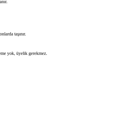
anır.
nlarda taşınır.
ödeme yok, üyelik gerekmez.