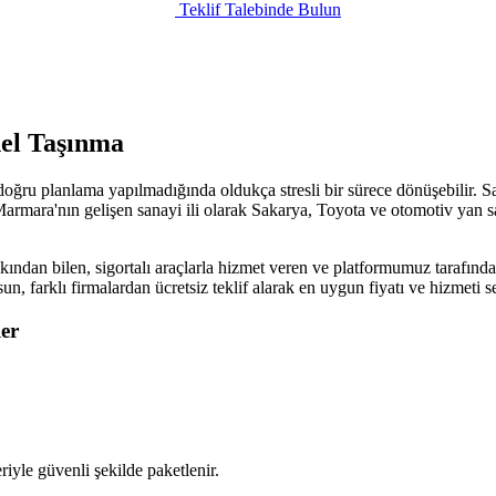
Teklif Talebinde Bulun
nel Taşınma
 doğru planlama yapılmadığında oldukça stresli bir sürece dönüşebilir. S
armara'nın gelişen sanayi ili olarak Sakarya, Toyota ve otomotiv yan san
kından bilen, sigortalı araçlarla hizmet veren ve platformumuz tarafından
sun, farklı firmalardan ücretsiz teklif alarak en uygun fiyatı ve hizmet
er
iyle güvenli şekilde paketlenir.