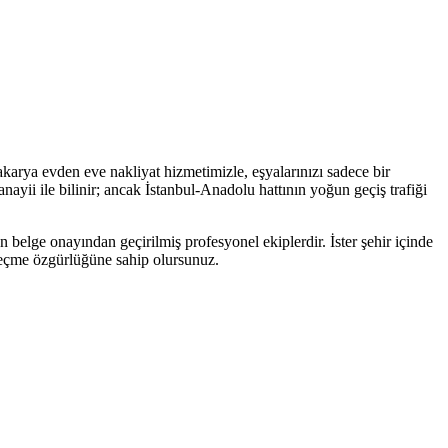
akarya evden eve nakliyat hizmetimizle, eşyalarınızı sadece bir
ayii ile bilinir; ancak İstanbul-Anadolu hattının yoğun geçiş trafiği
 belge onayından geçirilmiş profesyonel ekiplerdir. İster şehir içinde
i seçme özgürlüğüne sahip olursunuz.