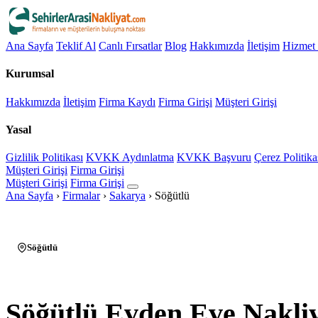
Ana Sayfa
Teklif Al
Canlı Fırsatlar
Blog
Hakkımızda
İletişim
Hizmet 
Kurumsal
Hakkımızda
İletişim
Firma Kaydı
Firma Girişi
Müşteri Girişi
Yasal
Gizlilik Politikası
KVKK Aydınlatma
KVKK Başvuru
Çerez Politika
Müşteri Girişi
Firma Girişi
Müşteri Girişi
Firma Girişi
Ana Sayfa
›
Firmalar
›
Sakarya
›
Söğütlü
Söğütlü
Söğütlü Evden Eve Nakli