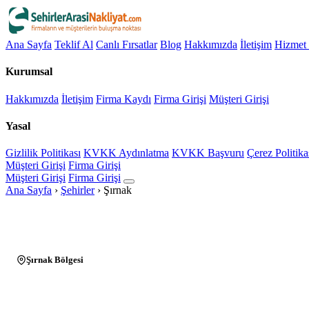
Ana Sayfa
Teklif Al
Canlı Fırsatlar
Blog
Hakkımızda
İletişim
Hizmet 
Kurumsal
Hakkımızda
İletişim
Firma Kaydı
Firma Girişi
Müşteri Girişi
Yasal
Gizlilik Politikası
KVKK Aydınlatma
KVKK Başvuru
Çerez Politika
Müşteri Girişi
Firma Girişi
Müşteri Girişi
Firma Girişi
Ana Sayfa
›
Şehirler
›
Şırnak
Şırnak Bölgesi