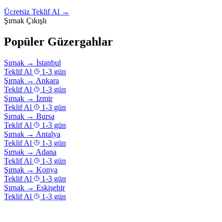
Ücretsiz Teklif Al →
Şırnak Çıkışlı
Popüler Güzergahlar
Şırnak
→
İstanbul
Teklif Al
1-3 gün
Şırnak
→
Ankara
Teklif Al
1-3 gün
Şırnak
→
İzmir
Teklif Al
1-3 gün
Şırnak
→
Bursa
Teklif Al
1-3 gün
Şırnak
→
Antalya
Teklif Al
1-3 gün
Şırnak
→
Adana
Teklif Al
1-3 gün
Şırnak
→
Konya
Teklif Al
1-3 gün
Şırnak
→
Eskişehir
Teklif Al
1-3 gün