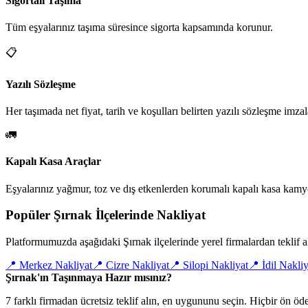
Sigortalı Taşıma
Tüm eşyalarınız taşıma süresince sigorta kapsamında korunur.
📋
Yazılı Sözleşme
Her taşımada net fiyat, tarih ve koşulları belirten yazılı sözleşme imzal
🚛
Kapalı Kasa Araçlar
Eşyalarınız yağmur, toz ve dış etkenlerden korumalı kapalı kasa kamyo
Popüler Şırnak İlçelerinde Nakliyat
Platformumuzda aşağıdaki Şırnak ilçelerinde yerel firmalardan teklif al
📍
Merkez Nakliyat
📍
Cizre Nakliyat
📍
Silopi Nakliyat
📍
İdil Nakliy
Şırnak'ın Taşınmaya Hazır mısınız?
7 farklı firmadan ücretsiz teklif alın, en uygununu seçin. Hiçbir ön 