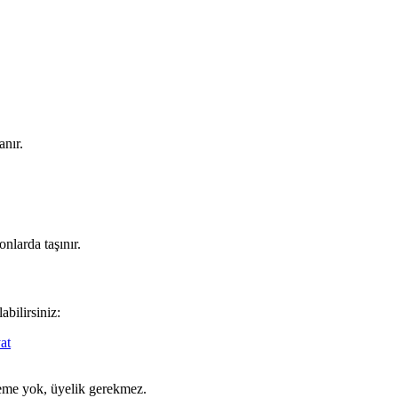
anır.
nlarda taşınır.
abilirsiniz:
at
ödeme yok, üyelik gerekmez.