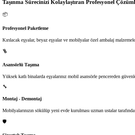
Taşınma Sürecinizi Kolaylaştıran Profesyonel Çözüml
📦
Profesyonel Paketleme
Kırılacak eşyalar, beyaz eşyalar ve mobilyalar özel ambalaj malzemeler
🪜
Asansörlü Taşıma
Yüksek katlı binalarda eşyalarınız mobil asansörle pencereden güvenle i
🔧
Montaj - Demontaj
Mobilyalarınızın sökülüp yeni evde kurulması uzman ustalar tarafından
🛡️