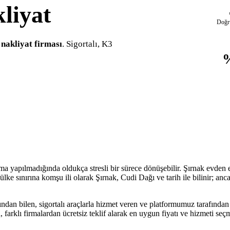
liyat
Doğr
nakliyat firması
. Sigortalı, K3
ma yapılmadığında oldukça stresli bir sürece dönüşebilir. Şırnak evden 
ke sınırına komşu ili olarak Şırnak, Cudi Dağı ve tarih ile bilinir; anc
ndan bilen, sigortalı araçlarla hizmet veren ve platformumuz tarafından 
n, farklı firmalardan ücretsiz teklif alarak en uygun fiyatı ve hizmeti s