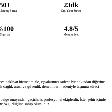
50+
23dk
ulanmış Firma
Ort. Yanıt Süresi
%100
4.8/5
Sigortalı
Memnuniyet
eve nakliyat hizmetimizle, eşyalarınızı sadece bir noktadan diğerine
ak dağlık arazi ve güvenlik denetimleri nedeniyle taşınma süreci
belge onayından geçirilmiş profesyonel ekiplerdir. İster şehir içinde
eçme özgürlüğüne sahip olursunuz.