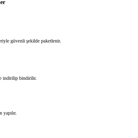
er
iyle güvenli şekilde paketlenir.
ndirilip bindirilir.
 yapılır.