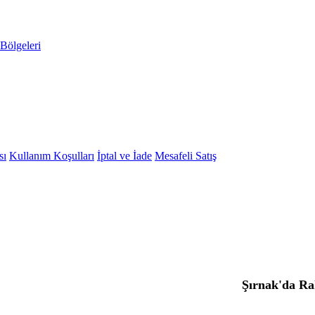
Bölgeleri
sı
Kullanım Koşulları
İptal ve İade
Mesafeli Satış
Şırnak'da Ra