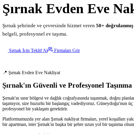
Şırnak
Evden Eve Nak
Şırnak şehrinde ve çevresinde hizmet veren
50+ doğrulanmış 
belgeli, profesyonel ev taşıma.
Şırnak İçin Teklif Al
Firmaları Gör
📍 Şırnak Evden Eve Nakliyat
Şırnak'ın Güvenli ve Profesyonel Taşınma
Şırnak'ın sınır bölgesi ve dağlık coğrafyasında taşınmak, doğru planla
taşımıyor, size huzurlu bir başlangıç vadediyoruz. Güneydoğu'nun üç ül
profesyonel bir yaklaşım gerektirir.
Platformumuzda yer alan Şırnak nakliyat firmaları, yerel koşulları yakı
bir apartman, ister Şırnak'ın başka bir şehre uzun yol bir taşınma olsu