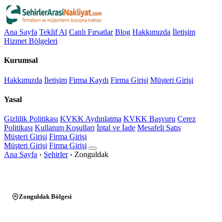
Ana Sayfa
Teklif Al
Canlı Fırsatlar
Blog
Hakkımızda
İletişim
Hizmet Bölgeleri
Kurumsal
Hakkımızda
İletişim
Firma Kaydı
Firma Girişi
Müşteri Girişi
Yasal
Gizlilik Politikası
KVKK Aydınlatma
KVKK Başvuru
Çerez
Politikası
Kullanım Koşulları
İptal ve İade
Mesafeli Satış
Müşteri Girişi
Firma Girişi
Müşteri Girişi
Firma Girişi
Ana Sayfa
›
Şehirler
›
Zonguldak
Zonguldak Bölgesi