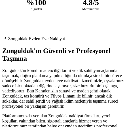
%100
4.8/5
Sigortalı
Memnuniyet
📍 Zonguldak Evden Eve Nakliyat
Zonguldak'ın Güvenli ve Profesyonel
Taşınma
Zonguldak'ın kömür madenciliği tarihi ve dik sahil yamaçlarında
taşınmak, doğru planlama yapılmadığında oldukça stresli bir sürece
dönüşebilir. Zonguldak evden eve nakliyat hizmetimizle, eşyalarınızı
sadece bir noktadan diğerine taşımıyor, size huzurlu bir başlangıç
vadediyoruz. Batı Karadeniz'in sanayi ve maden şehri olarak
Zonguldak, taş kömürü ve Filyos Limanı ile bilinir; ancak dik
sokaklar, dar sahil şeridi ve yağışlı iklim nedeniyle taşınma süreci
profesyonel bir yaklaşım gerektirir.
Platformumuzda yer alan Zonguldak nakliyat firmaları, yerel
koşulları yakından bilen, sigortalı araçlarla hizmet veren ve
platformumuz tarafından belge onayından geçirilmiş profesyonel