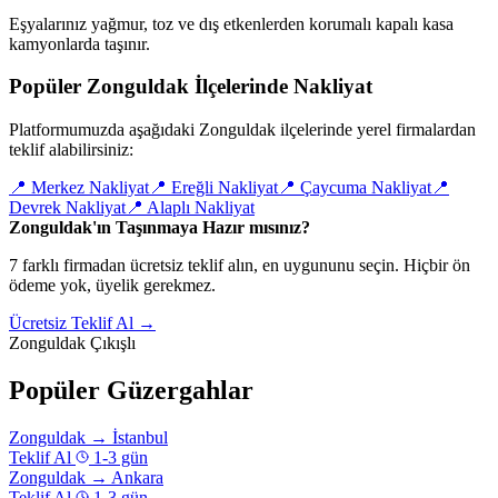
Eşyalarınız yağmur, toz ve dış etkenlerden korumalı kapalı kasa
kamyonlarda taşınır.
Popüler Zonguldak İlçelerinde Nakliyat
Platformumuzda aşağıdaki Zonguldak ilçelerinde yerel firmalardan
teklif alabilirsiniz:
📍
Merkez Nakliyat
📍
Ereğli Nakliyat
📍
Çaycuma Nakliyat
📍
Devrek Nakliyat
📍
Alaplı Nakliyat
Zonguldak'ın Taşınmaya Hazır mısınız?
7 farklı firmadan ücretsiz teklif alın, en uygununu seçin. Hiçbir ön
ödeme yok, üyelik gerekmez.
Ücretsiz Teklif Al →
Zonguldak Çıkışlı
Popüler Güzergahlar
Zonguldak
→
İstanbul
Teklif Al
1-3 gün
Zonguldak
→
Ankara
Teklif Al
1-3 gün