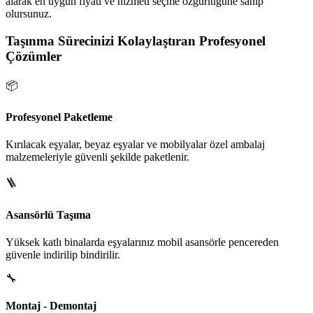
alarak en uygun fiyatı ve hizmeti seçme özgürlüğüne sahip
olursunuz.
Taşınma Sürecinizi Kolaylaştıran Profesyonel
Çözümler
📦
Profesyonel Paketleme
Kırılacak eşyalar, beyaz eşyalar ve mobilyalar özel ambalaj
malzemeleriyle güvenli şekilde paketlenir.
🪜
Asansörlü Taşıma
Yüksek katlı binalarda eşyalarınız mobil asansörle pencereden
güvenle indirilip bindirilir.
🔧
Montaj - Demontaj