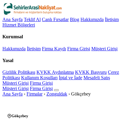
Ana Sayfa
Teklif Al
Canlı Fırsatlar
Blog
Hakkımızda
İletişim
Hizmet Bölgeleri
Kurumsal
Hakkımızda
İletişim
Firma Kaydı
Firma Girişi
Müşteri Girişi
Yasal
Gizlilik Politikası
KVKK Aydınlatma
KVKK Başvuru
Çerez
Politikası
Kullanım Koşulları
İptal ve İade
Mesafeli Satış
Müşteri Girişi
Firma Girişi
Müşteri Girişi
Firma Girişi
Ana Sayfa
›
Firmalar
›
Zonguldak
›
Gökçebey
Gökçebey