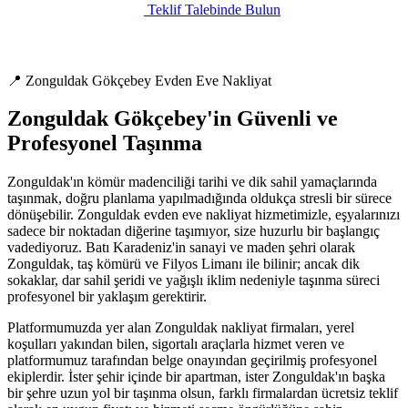
Teklif Talebinde Bulun
📍 Zonguldak Gökçebey Evden Eve Nakliyat
Zonguldak Gökçebey'in Güvenli ve
Profesyonel Taşınma
Zonguldak'ın kömür madenciliği tarihi ve dik sahil yamaçlarında
taşınmak, doğru planlama yapılmadığında oldukça stresli bir sürece
dönüşebilir. Zonguldak evden eve nakliyat hizmetimizle, eşyalarınızı
sadece bir noktadan diğerine taşımıyor, size huzurlu bir başlangıç
vadediyoruz. Batı Karadeniz'in sanayi ve maden şehri olarak
Zonguldak, taş kömürü ve Filyos Limanı ile bilinir; ancak dik
sokaklar, dar sahil şeridi ve yağışlı iklim nedeniyle taşınma süreci
profesyonel bir yaklaşım gerektirir.
Platformumuzda yer alan Zonguldak nakliyat firmaları, yerel
koşulları yakından bilen, sigortalı araçlarla hizmet veren ve
platformumuz tarafından belge onayından geçirilmiş profesyonel
ekiplerdir. İster şehir içinde bir apartman, ister Zonguldak'ın başka
bir şehre uzun yol bir taşınma olsun, farklı firmalardan ücretsiz teklif